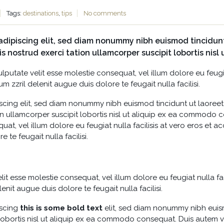
Tags:
destinations
,
tips
No comments
adipiscing elit, sed diam nonummy nibh euismod tincidun
is nostrud exerci tation ullamcorper suscipit lobortis nis
ulputate velit esse molestie consequat, vel illum dolore eu feugi
m zzril delenit augue duis dolore te feugait nulla facilisi.
scing elit, sed diam nonummy nibh euismod tincidunt ut laoreet
n ullamcorper suscipit lobortis nisl ut aliquip ex ea commodo c
uat, vel illum dolore eu feugiat nulla facilisis at vero eros et 
 te feugait nulla facilisi.
lit esse molestie consequat, vel illum dolore eu feugiat nulla fa
enit augue duis dolore te feugait nulla facilisi.
iscing
this is some bold text
elit, sed diam nonummy nibh euism
lobortis nisl ut aliquip ex ea commodo consequat. Duis autem vel