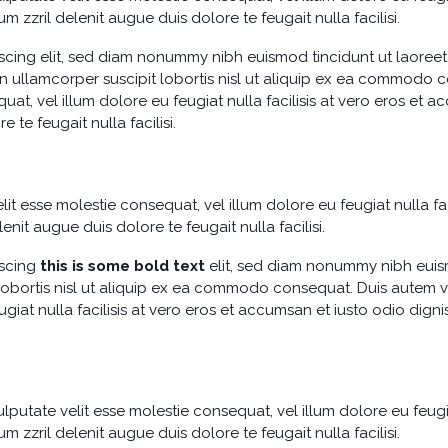
m zzril delenit augue duis dolore te feugait nulla facilisi.
scing elit, sed diam nonummy nibh euismod tincidunt ut laoreet
n ullamcorper suscipit lobortis nisl ut aliquip ex ea commodo c
uat, vel illum dolore eu feugiat nulla facilisis at vero eros et 
 te feugait nulla facilisi.
lit esse molestie consequat, vel illum dolore eu feugiat nulla fa
enit augue duis dolore te feugait nulla facilisi.
iscing
this is some bold text
elit, sed diam nonummy nibh euism
lobortis nisl ut aliquip ex ea commodo consequat. Duis autem vel
giat nulla facilisis at vero eros et accumsan et iusto odio digni
ulputate velit esse molestie consequat, vel illum dolore eu feugi
m zzril delenit augue duis dolore te feugait nulla facilisi.