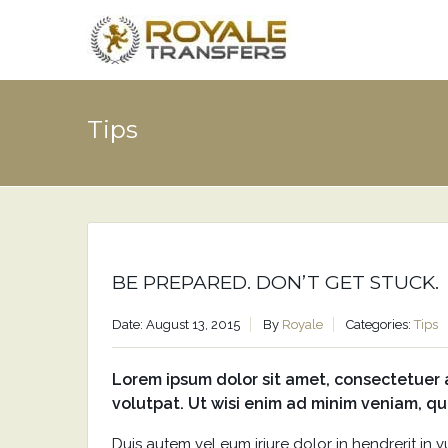
Tips
BE PREPARED. DON’T GET STUCK.
Date: August 13, 2015
By
Royale
Categories:
Tips
Lorem ipsum dolor sit amet, consectetuer 
volutpat. Ut wisi enim ad minim veniam, qu
Duis autem vel eum iriure dolor in hendrerit in v