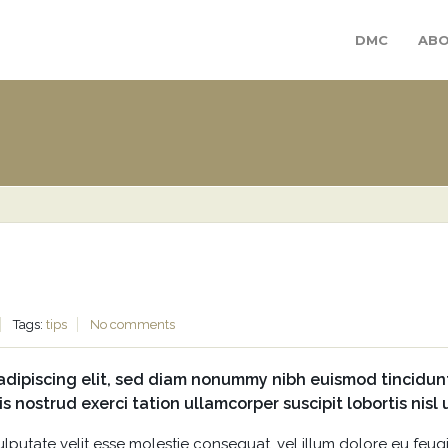
DMC
ABO
Tags:
tips
No comments
adipiscing elit, sed diam nonummy nibh euismod tincidun
is nostrud exerci tation ullamcorper suscipit lobortis nis
ulputate velit esse molestie consequat, vel illum dolore eu feugi