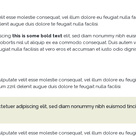
lit esse molestie consequat, vel illum dolore eu feugiat nulla fa
enit augue duis dolore te feugait nulla facilisi.
iscing
this is some bold text
elit, sed diam nonummy nibh euism
lobortis nisl ut aliquip ex ea commodo consequat. Duis autem vel
giat nulla facilisis at vero eros et accumsan et iusto odio digni
ulputate velit esse molestie consequat, vel illum dolore eu feugi
m zzril delenit augue duis dolore te feugait nulla facilisi.
tetuer adipiscing elit, sed diam nonummy nibh euismod tinc
ulputate velit esse molestie consequat, vel illum dolore eu feugi