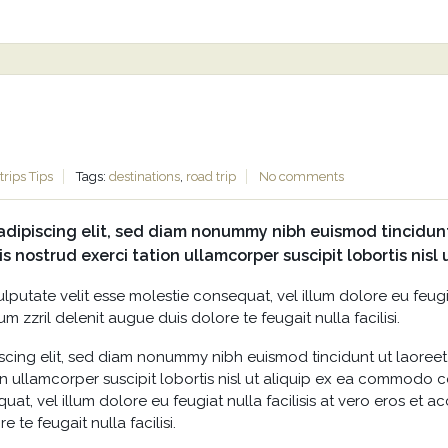
trips
Tips
Tags:
destinations
,
road trip
No comments
adipiscing elit, sed diam nonummy nibh euismod tincidun
is nostrud exerci tation ullamcorper suscipit lobortis nis
ulputate velit esse molestie consequat, vel illum dolore eu feugi
m zzril delenit augue duis dolore te feugait nulla facilisi.
scing elit, sed diam nonummy nibh euismod tincidunt ut laoreet
n ullamcorper suscipit lobortis nisl ut aliquip ex ea commodo c
uat, vel illum dolore eu feugiat nulla facilisis at vero eros et 
 te feugait nulla facilisi.