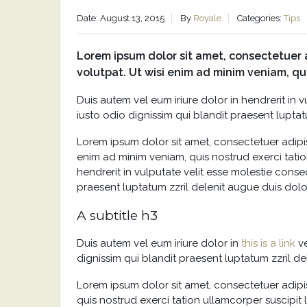
Date: August 13, 2015
By
Royale
Categories:
Tips
Lorem ipsum dolor sit amet, consectetuer 
volutpat. Ut wisi enim ad minim veniam, qu
Duis autem vel eum iriure dolor in hendrerit in v
iusto odio dignissim qui blandit praesent luptatu
Lorem ipsum dolor sit amet, consectetuer adipi
enim ad minim veniam, quis nostrud exerci tatio
hendrerit in vulputate velit esse molestie conseq
praesent luptatum zzril delenit augue duis dolore
A subtitle h3
Duis autem vel eum iriure dolor in
this is a link
ve
dignissim qui blandit praesent luptatum zzril del
Lorem ipsum dolor sit amet, consectetuer adip
quis nostrud exerci tation ullamcorper suscipit 